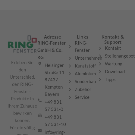
Adresse
Links
Kontakt &
Support
RING-Fenster
RING-
Kontakt
GmbH & Co.
Fenster
Stellenangebo
KG
Unternehmen
Erleben Sie
Wartung
Heisinger
Kunststoff
den
Download
Straße 11
Aluminium
Unterschied,
Tipps
87437
Sonderbau
den RING-
Kempten
Zubehör
Fenster-
Bayern
Service
Produkte in
+49 831
Ihrem Zuhause
57 531-0
bewirken
+49 831
können.
57 531-10
Für ein völlig
info@ring-
neues