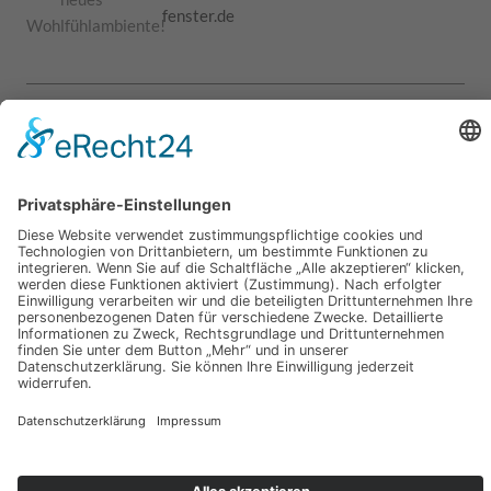
fenster.de
Wohlfühlambiente!
AGB
Impressum
Datenschutz
© 2024 - 2026 RING-Fenster GmbH & Co. KG
–
standardPlus GmbH |
Ihr Standard in Schleswig-Holstein
.