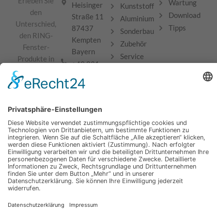
Erleben Sie
Wartung
Heisinger
Kunststoff
den
Download
Straße 11
Aluminium
Unterschied,
Tipps
87437
Sonderbau
den RING-
Kempten
Zubehör
Fenster-
Bayern
Service
Produkte in
+49 831
Ihrem Zuhause
57 531-0
bewirken
+49 831
können.
57 531-10
Für ein völlig
info@ring-
neues
fenster.de
Wohlfühlambiente!
AGB
Impressum
Datenschutz
© 2024 - 2026 RING-Fenster GmbH & Co. KG
–