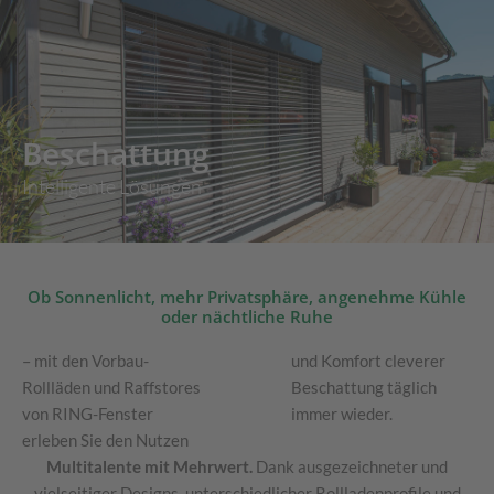
Zum
Inhalt
springen
Beschattung
Intelligente Lösungen
Ob Sonnenlicht, mehr Privatsphäre, angenehme Kühle
oder nächtliche Ruhe
– mit den Vorbau-
und Komfort cleverer
Rollläden und Raffstores
Beschattung täglich
von RING-Fenster
immer wieder.
erleben Sie den Nutzen
Multitalente mit Mehrwert.
Dank ausgezeichneter und
vielseitiger Designs, unterschiedlicher Rollladenprofile und